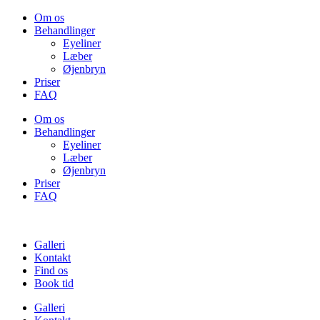
Videre
Om os
til
Behandlinger
indhold
Eyeliner
Læber
Øjenbryn
Priser
FAQ
Om os
Behandlinger
Eyeliner
Læber
Øjenbryn
Priser
FAQ
Galleri
Kontakt
Find os
Book tid
Galleri